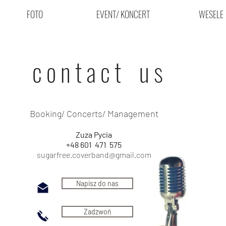
FOTO
EVENT/ KONCERT
WESELE
c o n t a c t u s
Booking/ Concerts/ Management
Zuza Pycia
+48 601 471 575
sugarfree.coverband@gmail.com
Napisz do nas
Zadzwoń